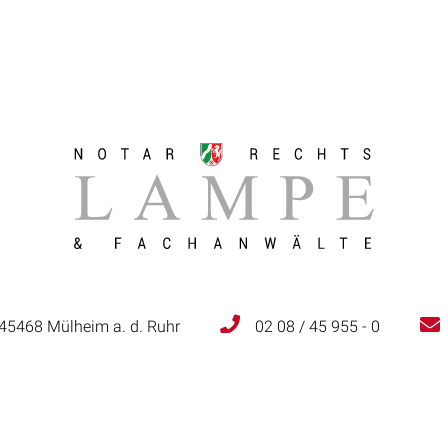
 45468 Mülheim a. d. Ruhr
02 08 / 45 955 - 0
am
Rechtsgebiete
Notar
Aktuelles
Formula