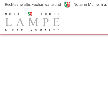
Rechtsanwälte
, Fachanwälte
und
Notar
in Mülheim a. 